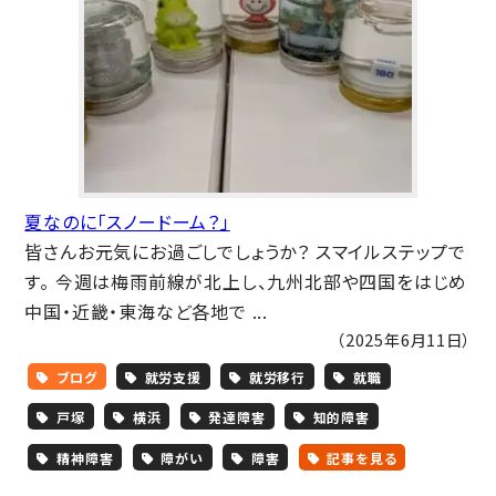
夏なのに「スノードーム？」
皆さんお元気にお過ごしでしょうか？ スマイルステップで
す。 今週は梅雨前線が北上し、九州北部や四国をはじめ
中国・近畿・東海など各地で ...
（2025年6月11日）
ブログ
就労支援
就労移行
就職
戸塚
横浜
発達障害
知的障害
精神障害
障がい
障害
記事を見る