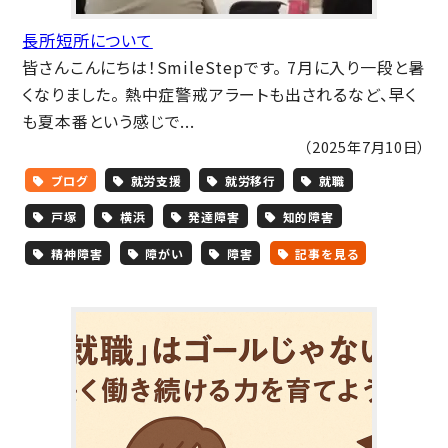
長所短所について
皆さんこんにちは！SmileStepです。 7月に入り一段と暑
くなりました。 熱中症警戒アラートも出されるなど、早く
も夏本番という感じで...
（2025年7月10日）
ブログ
就労支援
就労移行
就職
戸塚
横浜
発達障害
知的障害
精神障害
障がい
障害
記事を見る