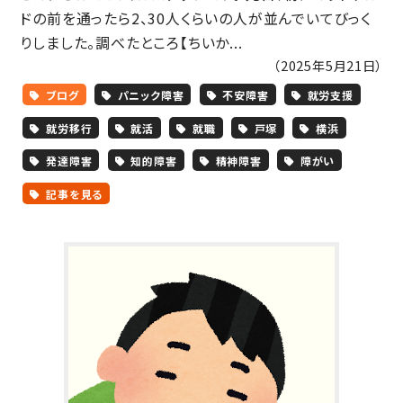
ドの前を通ったら2、30人くらいの人が並んでいてびっく
りしました。調べたところ【ちいか...
（2025年5月21日）
ブログ
パニック障害
不安障害
就労支援
就労移行
就活
就職
戸塚
横浜
発達障害
知的障害
精神障害
障がい
記事を見る