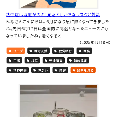
熱中症は湿度がカギ！見落としがちなリスクと対策
みなさんこんにちは。 6月になり急に熱くなってきました
ね。先日6月17日は全国的に高温となったニュースにも
なっていましたね。 暑くなると...
（2025年6月18日）
ブログ
就労支援
就労移行
就職
戸塚
横浜
発達障害
知的障害
精神障害
障がい
障害
記事を見る