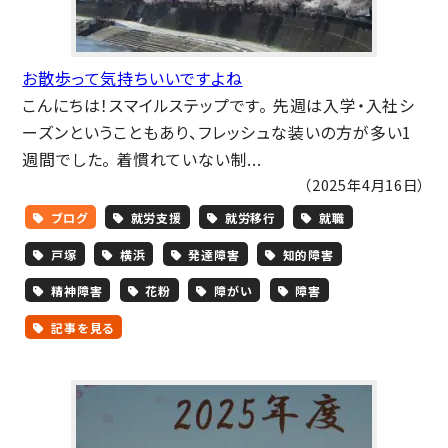
お散歩って気持ちいいですよね
こんにちは！スマイルステップです。 先週は入学・入社シ
ーズンということもあり、フレッシュな装いの方が多い1
週間でした。 着慣れていない制...
（2025年4月16日）
ブログ
就労支援
就労移行
就職
戸塚
横浜
発達障害
知的障害
精神障害
花粉
障がい
障害
記事を見る