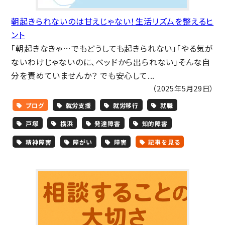
朝起きられないのは甘えじゃない！生活リズムを整えるヒ
ント
「朝起きなきゃ…でもどうしても起きられない」「やる気が
ないわけじゃないのに、ベッドから出られない」そんな自
分を責めていませんか？ でも安心して...
（2025年5月29日）
ブログ
就労支援
就労移行
就職
戸塚
横浜
発達障害
知的障害
精神障害
障がい
障害
記事を見る