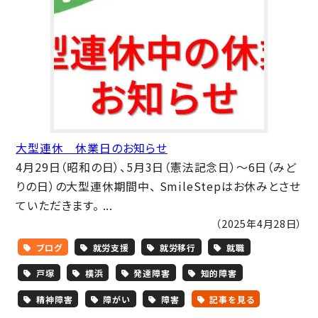
大型連休 休業日のお知らせ
4月29日（昭和の日）、5月3日（憲法記念日）～6日（みど
りの日）の大型連休期間中、 SmileStepはお休みとさせ
ていただきます。 ...
（2025年4月28日）
ブログ
就労支援
就労移行
就職
戸塚
横浜
発達障害
知的障害
精神障害
障がい
障害
記事を見る