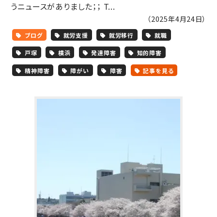
うニュースがありました；； T...
（2025年4月24日）
ブログ
就労支援
就労移行
就職
戸塚
横浜
発達障害
知的障害
精神障害
障がい
障害
記事を見る