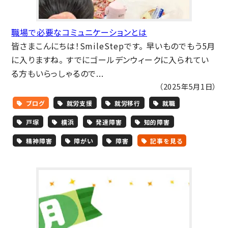
職場で必要なコミュニケーションとは
皆さまこんにちは！SmileStepです。 早いものでもう5月
に入りますね。 すでにゴールデンウィークに入られてい
る方もいらっしゃるので...
（2025年5月1日）
ブログ
就労支援
就労移行
就職
戸塚
横浜
発達障害
知的障害
精神障害
障がい
障害
記事を見る