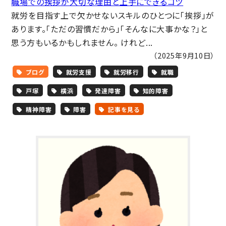
職場での挨拶が大切な理由と上手にできるコツ
就労を目指す上で欠かせないスキルのひとつに「挨拶」が
あります。「ただの習慣だから」「そんなに大事かな？」と
思う方もいるかもしれません。 けれど...
（2025年9月10日）
ブログ
就労支援
就労移行
就職
戸塚
横浜
発達障害
知的障害
精神障害
障害
記事を見る