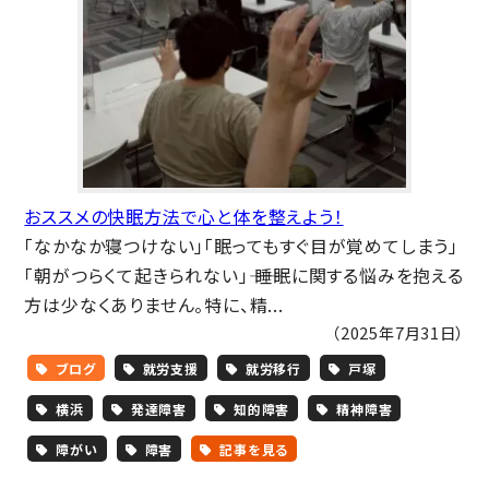
おススメの快眠方法で心と体を整えよう！
「なかなか寝つけない」「眠ってもすぐ目が覚めてしまう」
「朝がつらくて起きられない」―― 睡眠に関する悩みを抱える
方は少なくありません。特に、精...
（2025年7月31日）
ブログ
就労支援
就労移行
戸塚
横浜
発達障害
知的障害
精神障害
障がい
障害
記事を見る