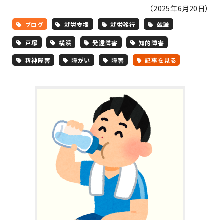
（2025年6月20日）
ブログ
就労支援
就労移行
就職
戸塚
横浜
発達障害
知的障害
精神障害
障がい
障害
記事を見る