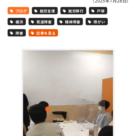
（2025年7月28日）
ブログ
就労支援
就労移行
戸塚
横浜
発達障害
精神障害
障がい
障害
記事を見る