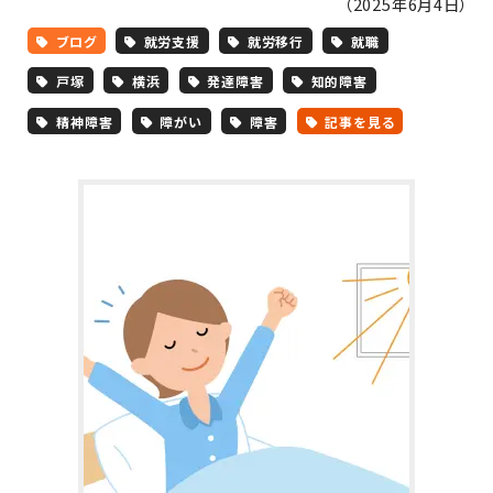
（2025年6月4日）
ブログ
就労支援
就労移行
就職
戸塚
横浜
発達障害
知的障害
精神障害
障がい
障害
記事を見る