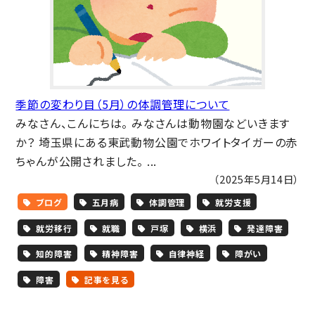
季節の変わり目（5月）の体調管理について
みなさん、こんにちは。 みなさんは動物園などいきます
か？ 埼玉県にある東武動物公園でホワイトタイガーの赤
ちゃんが公開されました。 ...
（2025年5月14日）
ブログ
五月病
体調管理
就労支援
就労移行
就職
戸塚
横浜
発達障害
知的障害
精神障害
自律神経
障がい
障害
記事を見る