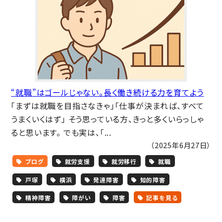
“就職”はゴールじゃない。長く働き続ける力を育てよう
「まずは就職を目指さなきゃ」「仕事が決まれば、すべて
うまくいくはず」 そう思っている方、きっと多くいらっしゃ
ると思います。 でも実は、「...
（2025年6月27日）
ブログ
就労支援
就労移行
就職
戸塚
横浜
発達障害
知的障害
精神障害
障がい
障害
記事を見る