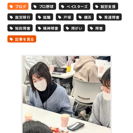
ブログ
プロ野球
ベイスターズ
就労支援
就労移行
就職
戸塚
横浜
発達障害
知的障害
精神障害
障がい
障害
記事を見る