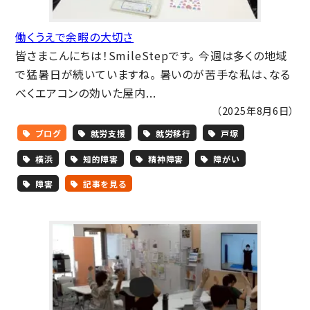
働くうえで余暇の大切さ
皆さまこんにちは！SmileStepです。 今週は多くの地域
で猛暑日が続いていますね。 暑いのが苦手な私は、なる
べくエアコンの効いた屋内...
（2025年8月6日）
ブログ
就労支援
就労移行
戸塚
横浜
知的障害
精神障害
障がい
障害
記事を見る