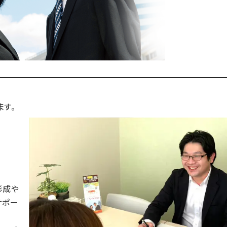
す。
形成や
サポー