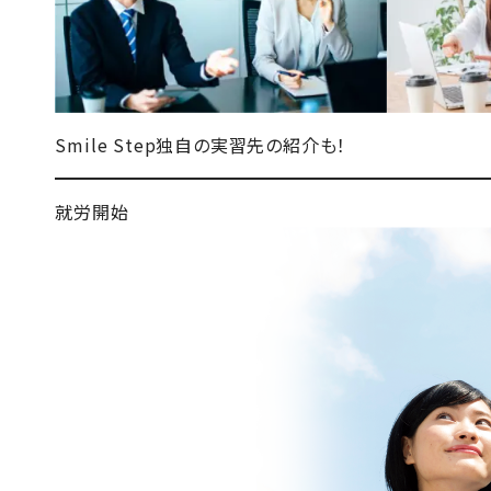
Smile Step独自の
実習先の紹介
も！
就労開始