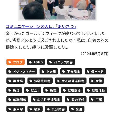
コミュニケーションの入口、『あいさつ』
楽しかったゴールデンウィークが終わってしまいました
が、皆様どのように過ごされましたか？ 私は、自宅の外の
掃除をしたり、趣味に没頭したり...
（2024年5月8日）
ブログ
ADHD
パニック障害
ビジネスマナー
上大岡
不安障害
保土ヶ谷
再就職
双極性障害
大人の発達障害
大船
就活
就活」
就職
就職支援
就職活動
就職訓練
広汎性発達障害
愛の手帳
戸塚
東戸塚
横浜
気分障害
発達