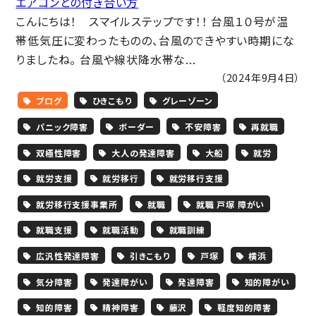
エアコンとの付き合い方
こんにちは！ スマイルステップです！！ 台風１０号が温
帯低気圧に変わったものの、台風のできやすい時期にな
りましたね。 台風や線状降水帯な...
（2024年9月4日）
ブログ
ひきこもり
グレーゾーン
パニック障害
ボーダー
不安障害
再就職
双極性障害
大人の発達障害
大船
就労
就労支援
就労移行
就労移行支援
就労移行支援事業所
就職
就職 戸塚 障がい
就職支援
就職活動
就職訓練
広汎性発達障害
引きこもり
戸塚
横浜
気分障害
発達障がい
発達障害
知的障がい
知的障害
精神障害
藤沢
軽度知的障害