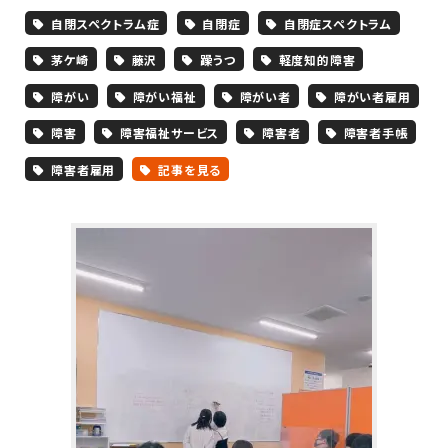
自閉スペクトラム症
自閉症
自閉症スペクトラム
茅ケ崎
藤沢
躁うつ
軽度知的障害
障がい
障がい福祉
障がい者
障がい者雇用
障害
障害福祉サービス
障害者
障害者手帳
障害者雇用
記事を見る