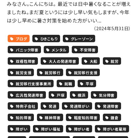
みなさん。こんにちは。 最近では日中暑くなることが増え
ましたね。まだ夏というには少し早い気もしますが、今年
は少し早めに暑さ対策を始めた方がいい...
（2024年5月31日）
ブログ
ひきこもり
グレーゾーン
パニック障害
メンタル
不安障害
双極性障害
大人の発達障害
大船
就労
就労支援
就労移行
就労移行支援
就労移行支援事業所
就職
平塚
広汎性発達障害
戸塚
横浜
気分障害
特例子会社
発達
発達障がい
発達障害
知的障害
精神障害
軽度知的障害
鎌倉
障がい
障がい福祉
障がい者
障がい者雇用