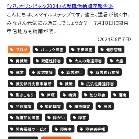
『パリオリンピック2024』≪就職活動講座報告≫
こんにちは、スマイルステップです。 連日、猛暑が続く中、
みなさん元気にお過ごしでしょうか？ 7月18日に関東
甲信地方も梅雨が明...
（2024年8月7日）
ブログ
パニック障害
不安障害
健康管理
再就職
双極性障害
大人の発達障害
大船
就労
就労支援
就労移行
就労移行支援
就労移行支援事業所
就職
広汎性発達障害
引きこもり
戸塚
横浜
気分障害
湘南
発達障害
知的障害
精神障害
藤沢
軽度知的障害
障がい
障害
障害福祉サービス
障害者
障害者手帳