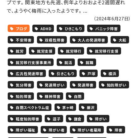
プです。 関東地方も先週、例年よりおおよそ2週間遅れ
で、ようやく梅雨に入ったようです。 ...
（2024年6月27日）
ブログ
ADHD
ひきこもり
パニック障害
不安障害
双極性障害
大人の発達障害
大船
就労
就労支援
就労移行
就労移行支援
就労移行支援事業所
就活
就職
広汎性発達障害
引きこもり
戸塚
横浜
気分障害
発達障がい
発達障害
知的障がい
知的障害
精神障害
自閉
自閉スペクトラム症
茅ヶ崎
藤沢
軽度知的障害
逗子
鎌倉
障がい
障がい福祉
障がい者
障がい者雇用
障害