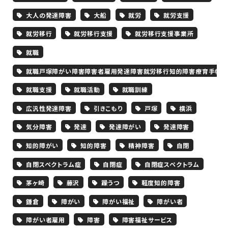
大人の発達障害
大船
就労
就労支援
就労移行
就労移行支援
就労移行支援事業所
就職
就職戸塚障がい障害障害者雇用発達障害就労移行知的障害療育手帳
就職支援
就職活動
就職訓練
広汎性発達障害
引きこもり
戸塚
横浜
気分障害
発達
発達障がい
発達障害
知的障がい
知的障害
精神障害
自閉
自閉スペクトラム症
自閉症
自閉症スペクトラム
茅ヶ崎
藤沢
躁うつ
軽度知的障害
鎌倉
障がい
障がい福祉
障がい者
障がい者雇用
障害
障害福祉サービス