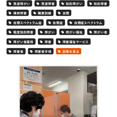
発達障がい
発達障害
知的障がい
知的障害
精神障害
職業訓練
自閉
自閉スペクトラム症
自閉症
自閉症スペクトラム
軽度知的障害
障がい
障がい福祉
障がい者
障がい者雇用
障害
障害福祉サービス
障害者
障害者手帳
記事を見る