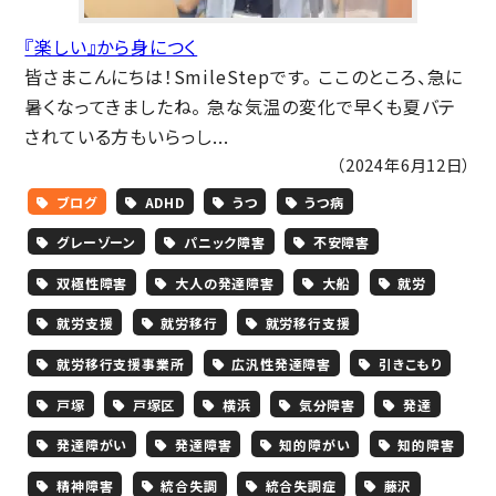
『楽しい』から身につく
皆さまこんにちは！SmileStepです。 ここのところ、急に
暑くなってきましたね。 急な気温の変化で早くも夏バテ
されている方もいらっし...
（2024年6月12日）
ブログ
ADHD
うつ
うつ病
グレーゾーン
パニック障害
不安障害
双極性障害
大人の発達障害
大船
就労
就労支援
就労移行
就労移行支援
就労移行支援事業所
広汎性発達障害
引きこもり
戸塚
戸塚区
横浜
気分障害
発達
発達障がい
発達障害
知的障がい
知的障害
精神障害
統合失調
統合失調症
藤沢