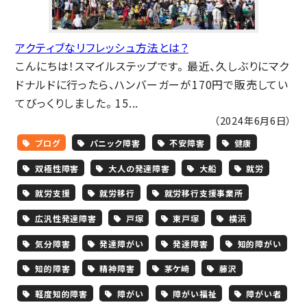
アクティブなリフレッシュ方法とは？
こんにちは！スマイルステップです。 最近、久しぶりにマク
ドナルドに行ったら、ハンバーガーが170円で販売してい
てびっくりしました。 15...
（2024年6月6日）
ブログ
パニック障害
不安障害
健康
双極性障害
大人の発達障害
大船
就労
就労支援
就労移行
就労移行支援事業所
広汎性発達障害
戸塚
東戸塚
横浜
気分障害
発達障がい
発達障害
知的障がい
知的障害
精神障害
茅ケ崎
藤沢
軽度知的障害
障がい
障がい福祉
障がい者