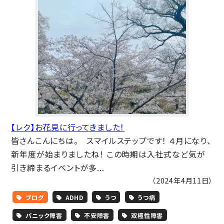
【レク】お花見に行ってきました！
皆さんこんにちは。 スマイルステップです！ ４月になり、
新年度が始まりましたね！ この時期は入社式など気が
引き締まるイベントが多...
（2024年4月11日）
ブログ
ADHD
うつ
うつ病
パニック障害
不安障害
双極性障害