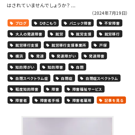
はされていませんでしょうか？ ...
（2024年7月19日）
ブログ
ひきこもり
パニック障害
不安障害
大人の発達障害
就労
就労支援
就労移行
就労移行支援
就労移行支援事業所
戸塚
横浜
発達
発達障がい
発達障害
知的障がい
知的障害
自閉
自閉スペクトラム症
自閉症
自閉症スペクトラム
軽度知的障害
障害
障害福祉サービス
障害者
障害者手帳
障害者雇用
記事を見る