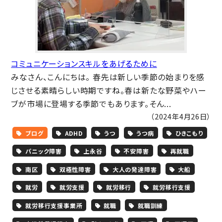
コミュニケーションスキルをあげるために
みなさん、こんにちは。 春先は新しい季節の始まりを感
じさせる素晴らしい時期ですね。春は新たな野菜やハー
ブが市場に登場する季節でもあります。そん...
（2024年4月26日）
ブログ
ADHD
うつ
うつ病
ひきこもり
パニック障害
上永谷
不安障害
再就職
南区
双極性障害
大人の発達障害
大船
就労
就労支援
就労移行
就労移行支援
就労移行支援事業所
就職
就職訓練