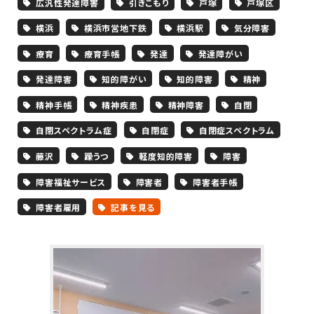
広汎性発達障害
引きこもり
戸塚
戸塚区
横浜
横浜市営地下鉄
横浜駅
気分障害
療育
療育手帳
発達
発達障がい
発達障害
知的障がい
知的障害
精神
精神手帳
精神疾患
精神障害
自閉
自閉スペクトラム症
自閉症
自閉症スペクトラム
藤沢
躁うつ
軽度知的障害
障害
障害福祉サービス
障害者
障害者手帳
障害者雇用
記事を見る