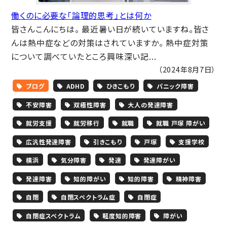
働くのに必要な「論理的思考」とは何か
皆さんこんにちは。 最近暑い日が続いていますね。皆さ
んは熱中症などの対策はされていますか。 熱中症対策
について調べていたところ興味深い記...
（2024年8月7日）
ブログ
ADHD
ひきこもり
パニック障害
不安障害
双極性障害
大人の発達障害
就労支援
就労移行
就職
就職 戸塚 障がい
広汎性発達障害
引きこもり
戸塚
支援学校
横浜
気分障害
発達
発達障がい
発達障害
知的障がい
知的障害
精神障害
自閉
自閉スペクトラム症
自閉症
自閉症スペクトラム
軽度知的障害
障がい