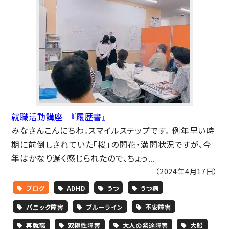
就職活動講座 『履歴書』
みなさんこんにちわ。スマイルステップです。 例年早い時
期に前倒しされていた「桜」の開花・満開状況ですが、今
年はかなり遅く感じられたので、ちょっ...
（2024年4月17日）
ブログ
ADHD
うつ
うつ病
パニック障害
ブルーライン
不安障害
再就職
双極性障害
大人の発達障害
大船