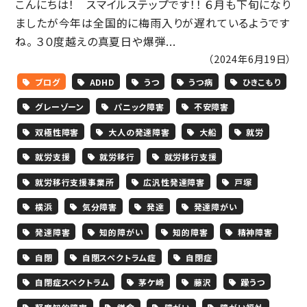
こんにちは！ スマイルステップです！！ ６月も下旬になり
ましたが今年は全国的に梅雨入りが遅れているようです
ね。 ３０度越えの真夏日や爆弾...
（2024年6月19日）
ブログ
ADHD
うつ
うつ病
ひきこもり
グレーゾーン
パニック障害
不安障害
双極性障害
大人の発達障害
大船
就労
就労支援
就労移行
就労移行支援
就労移行支援事業所
広汎性発達障害
戸塚
横浜
気分障害
発達
発達障がい
発達障害
知的障がい
知的障害
精神障害
自閉
自閉スペクトラム症
自閉症
自閉症スペクトラム
茅ケ崎
藤沢
躁うつ