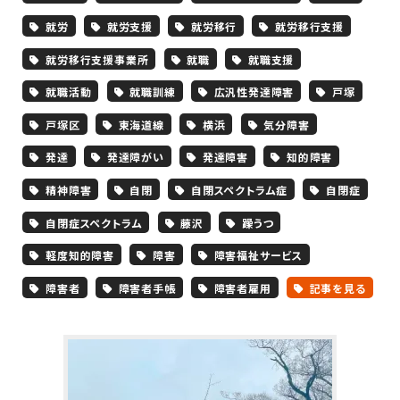
就労
就労支援
就労移行
就労移行支援
就労移行支援事業所
就職
就職支援
就職活動
就職訓練
広汎性発達障害
戸塚
戸塚区
東海道線
横浜
気分障害
発達
発達障がい
発達障害
知的障害
精神障害
自閉
自閉スペクトラム症
自閉症
自閉症スペクトラム
藤沢
躁うつ
軽度知的障害
障害
障害福祉サービス
障害者
障害者手帳
障害者雇用
記事を見る