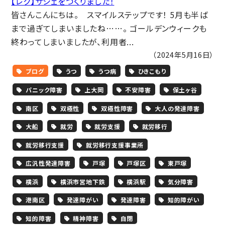
【レク】サシェをつくりました！
皆さんこんにちは。 スマイルステップです！ 5月も半ば
まで過ぎてしまいましたね……。 ゴールデンウィークも
終わってしまいましたが、利用者...
（2024年5月16日）
ブログ
うつ
うつ病
ひきこもり
パニック障害
上大岡
不安障害
保土ヶ谷
南区
双極性
双極性障害
大人の発達障害
大船
就労
就労支援
就労移行
就労移行支援
就労移行支援事業所
広汎性発達障害
戸塚
戸塚区
東戸塚
横浜
横浜市営地下鉄
横浜駅
気分障害
港南区
発達障がい
発達障害
知的障がい
知的障害
精神障害
自閉