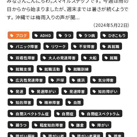
みなさんこんにちわ。スマイルステップです。 今週は雨の
日からから始まりましたが、週末までは暑さが続くようで
す。 沖縄では梅雨入りの声が聞...
（2024年5月22日）
ブログ
ADHD
うつ
うつ病
ひきこもり
パニック障害
リワーク
不安障害
再就職
双極性障害
大人の発達障害
大船
就職
就職支援
就職活動
就職訓練
広汎性発達障害
戸塚
横浜
気分障害
発達
発達障がい
発達障害
知的障がい
知的障害
精神障害
自閉
自閉スペクトラム症
自閉症
自閉症スペクトラム
躁うつ
軽度知的障害
鎌倉
障がい
障がい福祉
障がい者
障がい者雇用
障害