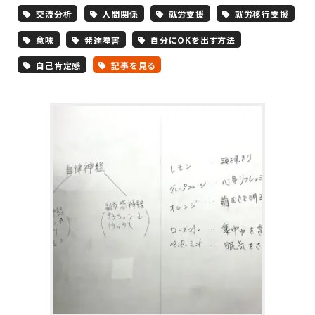
交流分析
人間関係
就労支援
就労移行支援
意味
発達障害
自分にOKを出す方法
自己肯定感
記事を見る