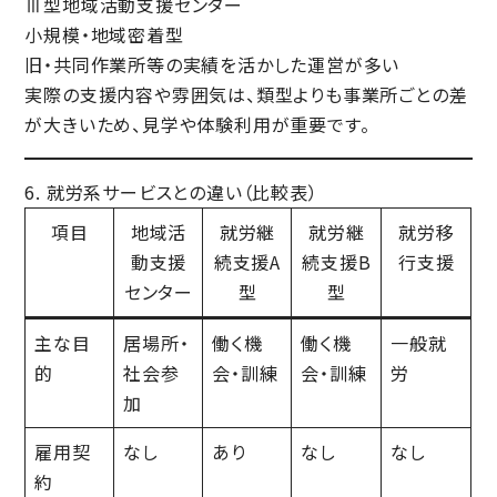
Ⅲ型地域活動支援センター
小規模・地域密着型
旧・共同作業所等の実績を活かした運営が多い
実際の支援内容や雰囲気は、
類型よりも事業所ごとの差
が大きい
ため、見学や体験利用が重要です。
6. 就労系サービスとの違い（比較表）
項目
地域活
就労継
就労継
就労移
動支援
続支援A
続支援B
行支援
センター
型
型
主な目
居場所・
働く機
働く機
一般就
的
社会参
会・訓練
会・訓練
労
加
雇用契
なし
あり
なし
なし
約