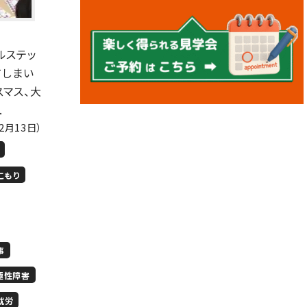
ルステッ
てしまい
スマス、大
.
12月13日）
こもり
事
極性障害
就労