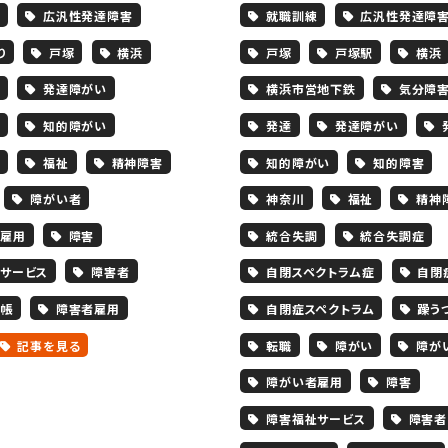
広汎性発達障害
就職訓練
広汎性発達障
り
戸塚
横浜
戸塚
戸塚駅
横浜
発達障がい
横浜市営地下鉄
気分障
知的障がい
発達
発達障がい
福祉
精神障害
知的障がい
知的障害
障がい者
神奈川
福祉
精神
雇用
障害
統合失調
統合失調症
サービス
障害者
自閉スペクトラム症
自閉
帳
障害者雇用
自閉症スペクトラム
躁う
記事を見る
転職
障がい
障が
障がい者雇用
障害
障害福祉サービス
障害者