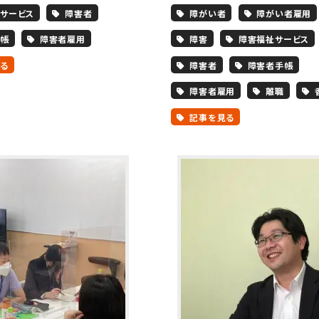
サービス
障害者
障がい者
障がい者雇用
帳
障害者雇用
障害
障害福祉サービス
る
障害者
障害者手帳
障害者雇用
離職
記事を見る