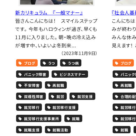
新カリキュラム 『一般マナー』
『社会人基
皆さんこんにちは！ スマイルステップ
こんにちは
です。 今年もハロウィンが過ぎ、早くも
みが終わり
11月に入りました。 朝・晩の冷え込み
みんな休み
が増す中、いよいよ冬到来...
見えます！ 
（2023年11月9日）
ブログ
うつ
うつ病
ブログ
パニック障害
ビジネスマナー
パニック
不安障害
再就職
再就職
双極性障害
就労
就労支援
合理的配
就労移行
就労移行支援
就労移行
就労移行支援事業所
就職
就労移行
就職支援
就職活動
就職