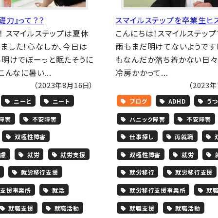
礎力』って？？
スマイルステップを卒業生ヒ
！ スマイルステップは夏休
こんにちは！スマイルステップ
ました！心なしか、今日は
雨もまだ明けてないようです
明けでぼーっと眠たそうに
もなんだか落ち着かない日々
こんなに暑い...
冷房かかって...
（2023年8月16日）
（2023
ニーと
ニート
ブログ
ADHD
うつ
障害
不安障害
パニック障害
不安障害
双極性障害
仕事探し
再就職
慮
就労
就労支援
双極性障害
就労
就労移行支援
就労移行
就労移行支援
支援事業所
就活
就労移行支援事業所
就
就職支援
就職活動
就職支援
就職活動