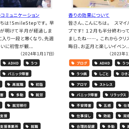
コミュニケーション
香りの効果について
は！SmileStepです。 早
皆さん、こんにちは。 スマイ
年が明けて半月が経過しま
プです！ １２月も半分終わっ
月に入り一段と寒くなり、先週
ましたね……。 これからクリ
いに初雪が観...
晦日、お正月と楽しいイベン..
（2024年1月17日）
（2023年
ADHD
うつ
ブログ
ADHD
うつ
パニック障害
うつ病
しごと
ひき
再就職
初詣
アロマ
ストレス
害
多動
就労
パニック障害
リラックス
就労移行
不安障害
五感
仕
支援
仕事探し
効能
双
支援事業所
就職
合理的配慮
多動