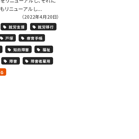
をリニューアルし、それに
もリニューアルし...
（2022年4月20日）
就労支援
就労移行
戸塚
療育手帳
知的障害
福祉
障害
障害者雇用
る