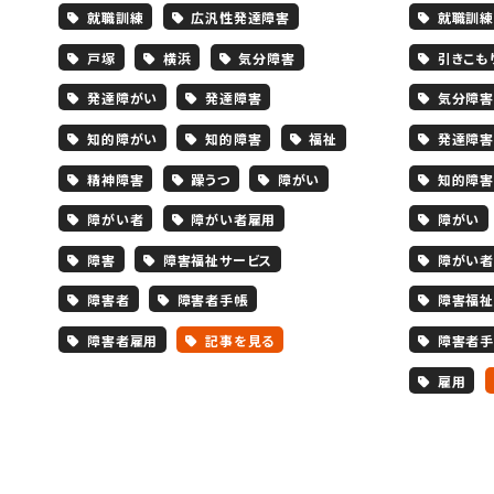
就職訓練
広汎性発達障害
就職訓練
戸塚
横浜
気分障害
引きこも
発達障がい
発達障害
気分障害
知的障がい
知的障害
福祉
発達障害
精神障害
躁うつ
障がい
知的障害
障がい者
障がい者雇用
障がい
障害
障害福祉サービス
障がい者
障害者
障害者手帳
障害福祉
障害者雇用
記事を見る
障害者手
雇用