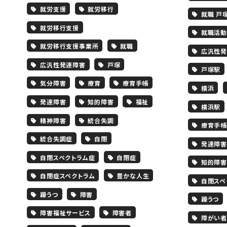
就労支援
就労移行
就職 戸
就労移行支援
就職活動
就労移行支援事業所
就職
広汎性発
広汎性発達障害
戸塚
戸塚駅
気分障害
療育
療育手帳
横浜
発達障害
知的障害
福祉
横浜駅
精神障害
統合失調
療育手帳
統合失調症
自閉
発達障害
自閉スペクトラム症
自閉症
知的障害
自閉症スペクトラム
豊かな人生
自閉スペ
躁うつ
障害
躁うつ
障害福祉サービス
障害者
障がい者