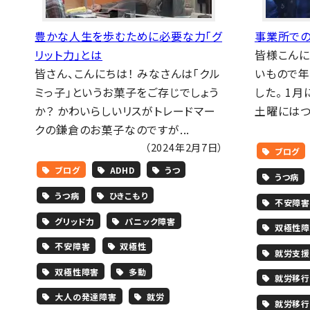
豊かな人生を歩むために必要な力「グ
事業所での
リット力」とは
皆様こんにち
皆さん、こんにちは！ みなさんは「クル
いもので
ミっ子」というお菓子をご存じでしょう
した。 1
か？ かわいらしいリスがトレードマー
土曜にはつ
クの鎌倉のお菓子なのですが...
（2024年2月7日）
ブログ
ブログ
ADHD
うつ
うつ病
うつ病
ひきこもり
不安障害
グリッド力
パニック障害
双極性障
不安障害
双極性
就労支援
双極性障害
多動
就労移行
大人の発達障害
就労
就労移行