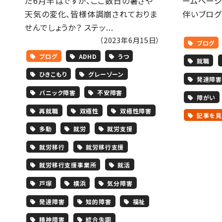
だ6月半ばですが、ここ数日の暑さや
ームページ
天気の変化、皆様体調崩されておりま
伴いブログ
せんでしょうか？ ステッ...
（2023年6月15日）
ブログ
ブログ
ADHD
うつ
就職
ひきこもり
グレーゾーン
発達障害
パニック障害
不安障害
障がい
再就職
双極性
双極性障害
記事を見
多動
就労
就労支援
就労移行
就労移行支援
就労移行支援事業所
就活
戸塚
横浜
気分障害
発達障害
知的障害
福祉
精神障害
統合失調