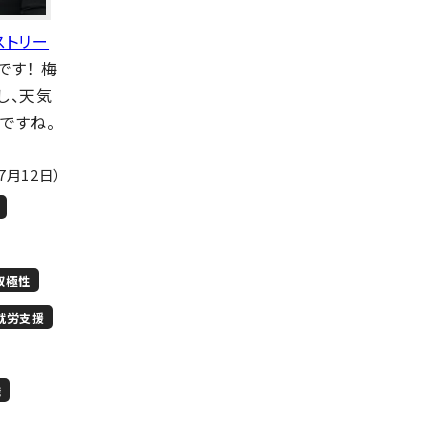
ストリー
です！ 梅
し、天気
ですね。
年7月12日）
双極性
就労支援
職