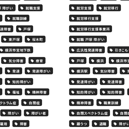
塚 障がい
就職支援
就労支援
就労移行
就職訓練
就労移行支援
達障害
戸塚
就労移行支援事業所
東戸塚
桜木町
就職 戸塚 障がい
横浜市営地下鉄
広汎性発達障害
引きこも
気分障害
療育
戸塚
横浜
横浜市
発達
発達障がい
横浜駅
気分障害
知的障がい
発達障がい
発達障害
福祉
精神障害
知的障がい
知的障害
クトラム症
自閉症
精神障害
職業訓練
障がい
障がい者
自閉スペクトラム症
自閉
雇用
障害
躁うつ
退職
障が