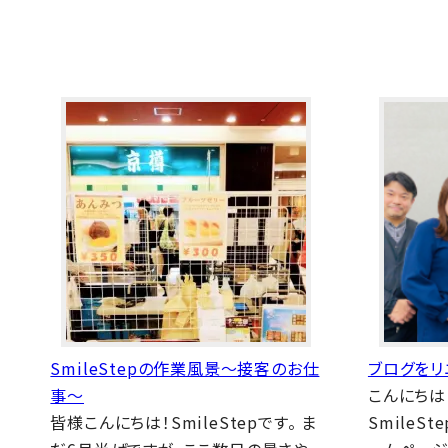
SmileStepの作業風景～接客のお仕
ブログをリ
事～
こんにちは
皆様こんにちは！SmileStepです。 ま
SmileS