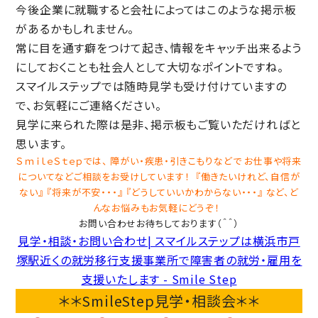
今後企業に就職すると会社によってはこのような掲示板
があるかもしれません。
常に目を通す癖をつけて起き、情報をキャッチ出来るよう
にしておくことも社会人として大切なポイントですね。
スマイルステップでは随時見学も受け付けていますの
で、お気軽にご連絡ください。
見学に来られた際は是非、掲示板もご覧いただければと
思います。
ＳｍｉｌｅＳｔｅｐでは、 障がい・疾患・引きこもりなどで お仕事や将来
についてなどご相談をお受けしています！ 『働きたいけれど、自信が
ない』 『将来が不安・・・』 『どうしていいかわからない・・・』 など、ど
んなお悩みもお気軽にどうぞ！
お問い合わせお待ちしております（＾＾）
見学・相談・お問い合わせ| スマイルステップは横浜市戸
塚駅近くの就労移行支援事業所で障害者の就労・雇用を
支援いたします - Smile Step
＊＊SmileStep見学・相談会＊＊