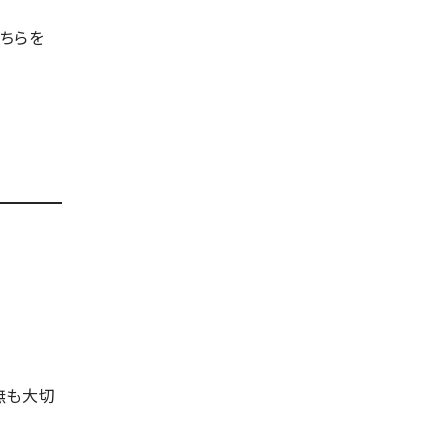
どちらを
無
も大切