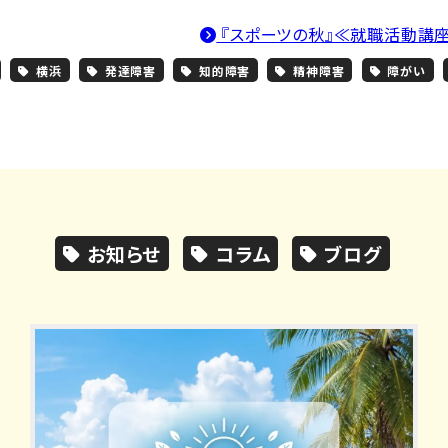
『スポーツの秋』≪就職活動講
横浜
発達障害
知的障害
精神障害
障がい
お知らせ
コラム
ブログ