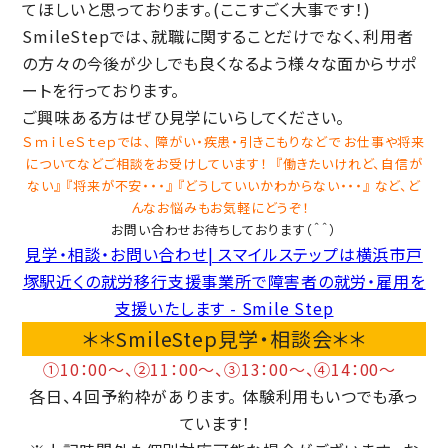
てほしいと思っております。(ここすごく大事です！)
SmileStepでは、就職に関することだけでなく、利用者
の方々の今後が少しでも良くなるよう様々な面からサポ
ートを行っております。
ご興味ある方はぜひ見学にいらしてください。
ＳｍｉｌｅＳｔｅｐでは、 障がい・疾患・引きこもりなどで お仕事や将来
についてなどご相談をお受けしています！ 『働きたいけれど、自信が
ない』 『将来が不安・・・』 『どうしていいかわからない・・・』 など、ど
んなお悩みもお気軽にどうぞ！
お問い合わせお待ちしております（＾＾）
見学・相談・お問い合わせ| スマイルステップは横浜市戸
塚駅近くの就労移行支援事業所で障害者の就労・雇用を
支援いたします - Smile Step
＊＊SmileStep見学・相談会＊＊
①10：00〜、②11：00〜、③13：00〜、④14：00〜
各日、４回予約枠があります。 体験利用もいつでも承っ
ています！