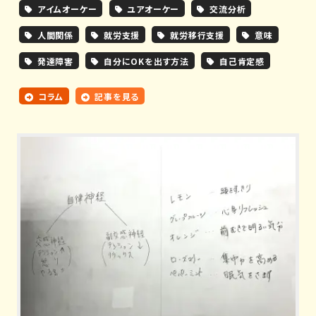
アイムオーケー
ユアオーケー
交流分析
人間関係
就労支援
就労移行支援
意味
発達障害
自分にOKを出す方法
自己肯定感
コラム
記事を見る