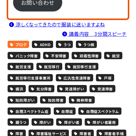
お問い合わせ
涼しくなってきたので服装に迷いますよね
講義内容 3分間スピーチ
ブログ
ADHD
うつ
うつ病
パニック障害
不安障害
双極性障害
就労
就労支援
就労移行
就労移行支援
就労移行支援事業所
広汎性発達障害
戸塚
横浜
気分障害
発達障がい
発達障害
知的障がい
知的障害
精神障害
自閉スペクトラム症
自閉症
自閉症スペクトラム
躁うつ
障がい
障がい者
障がい者雇用
障害
障害福祉サービス
障害者
障害者手帳