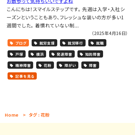
お散歩って気持ちいいですよね
こんにちは！スマイルステップです。 先週は入学・入社シ
ーズンということもあり、フレッシュな装いの方が多い1
週間でした。 着慣れていない制...
（2025年4月16日）
ブログ
就労支援
就労移行
就職
戸塚
横浜
発達障害
知的障害
精神障害
花粉
障がい
障害
記事を見る
Home
>
タグ : 花粉