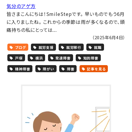
気分のアゲ方
皆さまこんにちは！SmileStepです。 早いものでもう6月
に入りましたね。 これからの季節は雨が多くなるので、頭
痛持ちの私にとっては...
（2025年6月4日）
ブログ
就労支援
就労移行
就職
戸塚
横浜
発達障害
知的障害
精神障害
障がい
障害
記事を見る