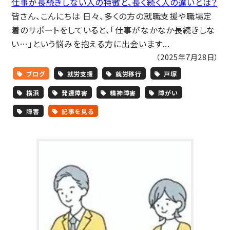
仕事が長続きしない人の特徴と、長く続く人の違いとは？
皆さん、こんにちは 日々、多くの方の就職支援や職場定
着のサポートをしていると、「仕事がなかなか長続きしな
い…」という悩みを抱える方に出会います...
（2025年7月28日）
ブログ
就労支援
就労移行
戸塚
横浜
発達障害
精神障害
障がい
障害
記事を見る