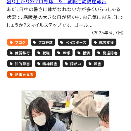
盛り上がりのプロ野球 ＆ 就職活動講座報告
未だ、日中の暑さに体がなれない方が多くいらっしゃる
状況で、寒暖差の大きな日が続く中、お元気にお過ごしで
しょうか？スマイルステップです。 ゴール...
（2025年5月7日）
ブログ
プロ野球
ベイスターズ
就労支援
就労移行
就職
戸塚
横浜
発達障害
知的障害
精神障害
障がい
障害
記事を見る