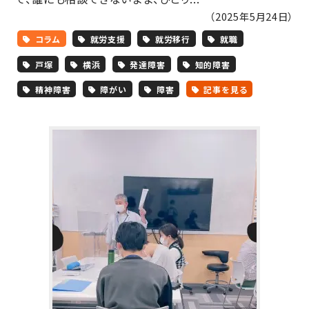
（2025年5月24日）
コラム
就労支援
就労移行
就職
戸塚
横浜
発達障害
知的障害
精神障害
障がい
障害
記事を見る