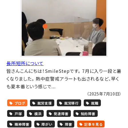
長所短所について
皆さんこんにちは！SmileStepです。 7月に入り一段と暑
くなりました。 熱中症警戒アラートも出されるなど、早く
も夏本番という感じで...
（2025年7月10日）
ブログ
就労支援
就労移行
就職
戸塚
横浜
発達障害
知的障害
精神障害
障がい
障害
記事を見る