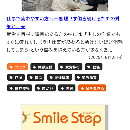
仕事で疲れやすい方へ―無理せず働き続けるための対
策と工夫
就労を目指す障害のある方の中には、「少しの作業でも
すぐに疲れてしまう」「仕事が終わると動けないほど消耗
してしまう」という悩みを抱えている方が少なくあ...
（2025年6月20日）
ブログ
就労支援
就労移行
就職
戸塚
横浜
発達障害
知的障害
精神障害
障がい
障害
記事を見る