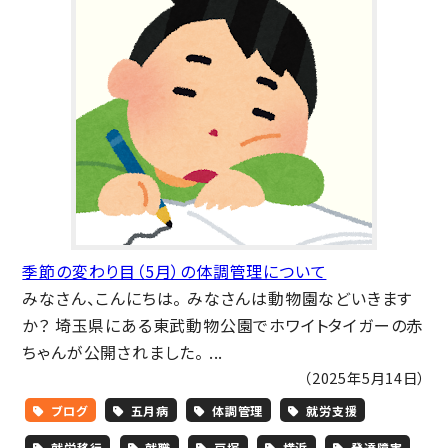
季節の変わり目（5月）の体調管理について
みなさん、こんにちは。 みなさんは動物園などいきます
か？ 埼玉県にある東武動物公園でホワイトタイガーの赤
ちゃんが公開されました。 ...
（2025年5月14日）
ブログ
五月病
体調管理
就労支援
就労移行
就職
戸塚
横浜
発達障害