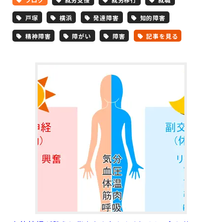
戸塚
横浜
発達障害
知的障害
精神障害
障がい
障害
記事を見る