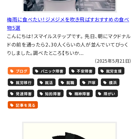
梅雨に食べたい！ジメジメを吹き飛ばすおすすめの食べ
物5選
こんにちは！スマイルステップです。 先日、朝にマクドナル
ドの前を通ったら2、30人くらいの人が並んでいてびっく
りしました。調べたところ【ちいか...
（2025年5月21日）
ブログ
パニック障害
不安障害
就労支援
就労移行
就活
就職
戸塚
横浜
発達障害
知的障害
精神障害
障がい
記事を見る