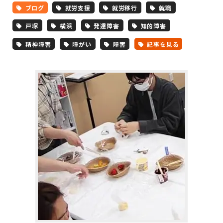
ブログ
就労支援
就労移行
就職
戸塚
横浜
発達障害
知的障害
精神障害
障がい
障害
記事を見る