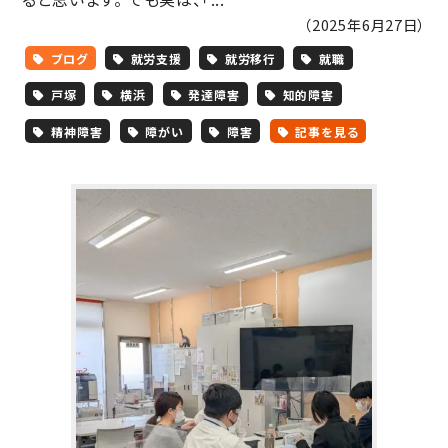
（2025年6月27日）
ブログ
就労支援
就労移行
就職
戸塚
横浜
発達障害
知的障害
精神障害
障がい
障害
記事を見る