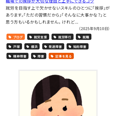
職場での挨拶が大切な理由と上手にできるコツ
就労を目指す上で欠かせないスキルのひとつに「挨拶」が
あります。「ただの習慣だから」「そんなに大事かな？」と
思う方もいるかもしれません。 けれど...
（2025年9月10日）
ブログ
就労支援
就労移行
就職
戸塚
横浜
発達障害
知的障害
精神障害
障害
記事を見る