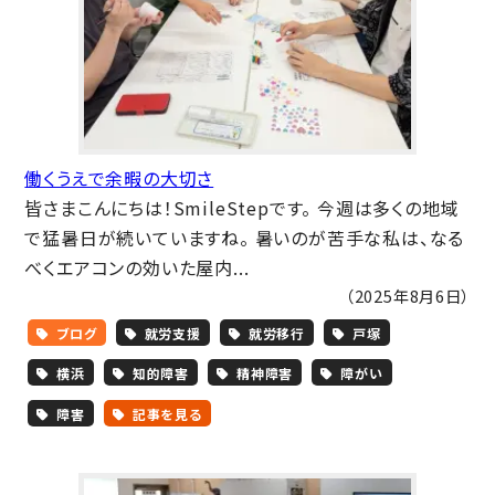
働くうえで余暇の大切さ
皆さまこんにちは！SmileStepです。 今週は多くの地域
で猛暑日が続いていますね。 暑いのが苦手な私は、なる
べくエアコンの効いた屋内...
（2025年8月6日）
ブログ
就労支援
就労移行
戸塚
横浜
知的障害
精神障害
障がい
障害
記事を見る