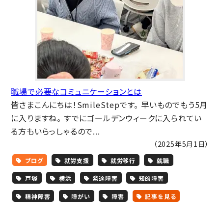
職場で必要なコミュニケーションとは
皆さまこんにちは！SmileStepです。 早いものでもう5月
に入りますね。 すでにゴールデンウィークに入られてい
る方もいらっしゃるので...
（2025年5月1日）
ブログ
就労支援
就労移行
就職
戸塚
横浜
発達障害
知的障害
精神障害
障がい
障害
記事を見る