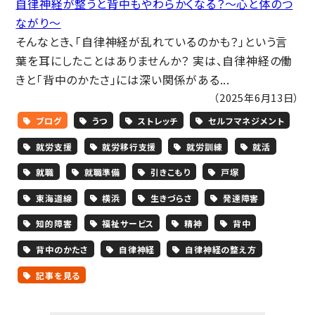
自律神経が整うと背中もやわらかくなる？〜心と体のつ
ながり〜
そんなとき、「自律神経が乱れているのかも？」という言
葉を耳にしたことはありませんか？ 実は、自律神経の働
きと「背中のかたさ」には深い関係がある...
（2025年6月13日）
ブログ
うつ
ストレッチ
セルフマネジメント
就労支援
就労移行支援
就労訓練
就活
就職
就職準備
引きこもり
戸塚
東海道線
横浜
生きづらさ
発達障害
知的障害
福祉サービス
精神
背中
背中のかたさ
自律神経
自律神経の整え方
記事を見る